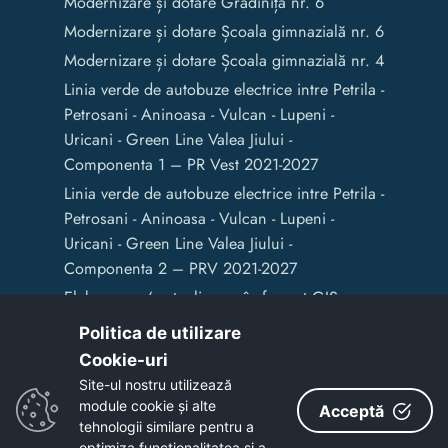
Modernizare și dotare Grădinița nr. 6
Modernizare și dotare Școala gimnazială nr. 6
Modernizare și dotare Școala gimnazială nr. 4
Linia verde de autobuze electrice intre Petrila -
Petrosani - Aninoasa - Vulcan - Lupeni -
Uricani - Green Line Valea Jiului -
Componenta 1 – PR Vest 2021-2027
Linia verde de autobuze electrice intre Petrila -
Petrosani - Aninoasa - Vulcan - Lupeni -
Uricani - Green Line Valea Jiului -
Componenta 2 – PRV 2021-2027
Elaborarea / actualizarea în format GIS a
documentelor de amenajare a teritoriului și
Politica de utilizare
de planificare urbană a Municipiului Vulcan
Cookie-uri‎
Site-ul nostru utilizează
module cookie și alte
Acceptă
Copyright © 2020 - Primaria Municipiului Vulcan
tehnologii similare pentru a
optimiza funcţionalitatea si a