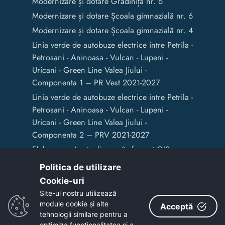
Modernizare și dotare Grădinița nr. 6
Modernizare și dotare Școala gimnazială nr. 6
Modernizare și dotare Școala gimnazială nr. 4
Linia verde de autobuze electrice intre Petrila -
Petrosani - Aninoasa - Vulcan - Lupeni -
Uricani - Green Line Valea Jiului -
Componenta 1 – PR Vest 2021-2027
Linia verde de autobuze electrice intre Petrila -
Petrosani - Aninoasa - Vulcan - Lupeni -
Uricani - Green Line Valea Jiului -
Componenta 2 – PRV 2021-2027
Elaborarea / actualizarea în format GIS a
documentelor de amenajare a teritoriului și
Politica de utilizare
de planificare urbană a Municipiului Vulcan
Cookie-uri‎
Site-ul nostru utilizează
module cookie și alte
Acceptă
Copyright © 2020 - Primaria Municipiului Vulcan
tehnologii similare pentru a
optimiza funcţionalitatea si a