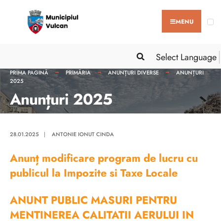
MENU
Select Language
PRIMA PAGINĂ
PRIMĂRIA
ANUNȚURI DIVERSE
ANUNȚURI
2025
Anunțuri 2025
28.01.2025
|
ANTONIE IONUT CINDA
Anunț modificare program de lucru cu
publicul la Impozite si Taxe Locale
ANUNT PUBLIC MASURI PENTRU
MENTINEREA CALITATII AERULUI IN