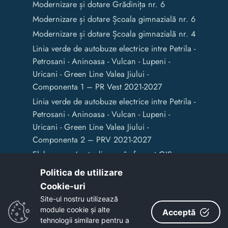
Modernizare și dotare Grădinița nr. 6
Modernizare și dotare Școala gimnazială nr. 6
Modernizare și dotare Școala gimnazială nr. 4
Linia verde de autobuze electrice intre Petrila -
Petrosani - Aninoasa - Vulcan - Lupeni -
Uricani - Green Line Valea Jiului -
Componenta 1 – PR Vest 2021-2027
Linia verde de autobuze electrice intre Petrila -
Petrosani - Aninoasa - Vulcan - Lupeni -
Uricani - Green Line Valea Jiului -
Componenta 2 – PRV 2021-2027
Elaborarea / actualizarea în format GIS a
documentelor de amenajare a teritoriului și
Politica de utilizare
de planificare urbană a Municipiului Vulcan
Cookie-uri‎
Site-ul nostru utilizează
module cookie și alte
Acceptă
Copyright © 2020 - Primaria Municipiului Vulcan
tehnologii similare pentru a