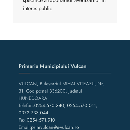
specifice a raportarilor avertizarilor in
interes public
Primaria Municipiului Vulcan
VULCAN, Bulevardul MIHAI VITEAZU, Nr.
31, Cod postal 336200, Judetul
HUNEDOARA
Telefon:
0254.570.340
,
0254.570.011
,
0372.733.044
Fax:
0254.571.910
Email:
primvulcan@e-vulcan.ro