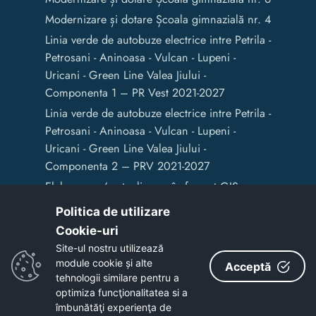
Modernizare și dotare Școala gimnazială nr. 4
Linia verde de autobuze electrice intre Petrila -
Petrosani - Aninoasa - Vulcan - Lupeni -
Uricani - Green Line Valea Jiului -
Componenta 1 – PR Vest 2021-2027
Linia verde de autobuze electrice intre Petrila -
Petrosani - Aninoasa - Vulcan - Lupeni -
Uricani - Green Line Valea Jiului -
Componenta 2 – PRV 2021-2027
Elaborarea / actualizarea în format GIS a
documentelor de amenajare a teritoriului și
Politica de utilizare
de planificare urbană a Municipiului Vulcan
Cookie-uri‎
Site-ul nostru utilizează
module cookie și alte
Acceptă
Copyright © 2020 - Primaria Municipiului Vulcan
tehnologii similare pentru a
optimiza funcţionalitatea si a
îmbunătăţi experienţa de