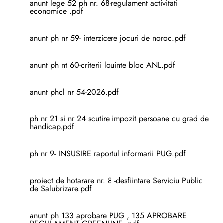
anunt lege 52 ph nr. 68-regulament activitati
economice .pdf
anunt ph nr 59- interzicere jocuri de noroc.pdf
anunt ph nt 60-criterii louinte bloc ANL.pdf
anunt phcl nr 54-2026.pdf
ph nr 21 si nr 24 scutire impozit persoane cu grad de
handicap.pdf
ph nr 9- INSUSIRE raportul informarii PUG.pdf
proiect de hotarare nr. 8 -desfiintare Serviciu Public
de Salubrizare.pdf
anunt ph 133 aprobare PUG , 135 APROBARE