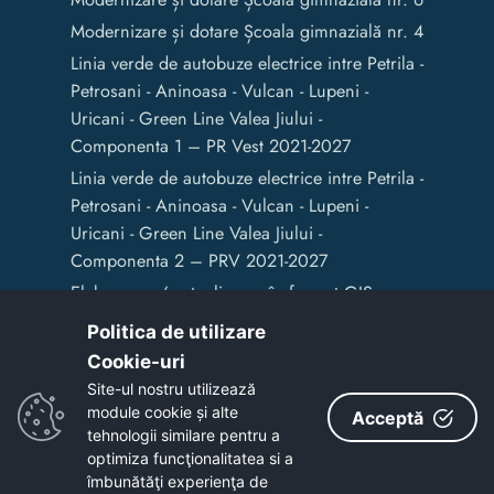
Modernizare și dotare Școala gimnazială nr. 4
Linia verde de autobuze electrice intre Petrila -
Petrosani - Aninoasa - Vulcan - Lupeni -
Uricani - Green Line Valea Jiului -
Componenta 1 – PR Vest 2021-2027
Linia verde de autobuze electrice intre Petrila -
Petrosani - Aninoasa - Vulcan - Lupeni -
Uricani - Green Line Valea Jiului -
Componenta 2 – PRV 2021-2027
Elaborarea / actualizarea în format GIS a
documentelor de amenajare a teritoriului și
Politica de utilizare
de planificare urbană a Municipiului Vulcan
Cookie-uri‎
Site-ul nostru utilizează
module cookie și alte
Acceptă
Copyright © 2020 - Primaria Municipiului Vulcan
tehnologii similare pentru a
optimiza funcţionalitatea si a
îmbunătăţi experienţa de