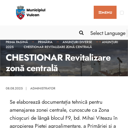
MENU
Select Language
PRIMA PAGINĂ
PRIMĂRIA
ANUNȚURI DIVERSE
ANUNȚURI
2025
CHESTIONAR REVITALIZARE ZONĂ CENTRALĂ
CHESTIONAR Revitalizare
zonă centrală
08.08.2025
|
ADMINISTRATOR
Se elaborează documentația tehnică pentru
amenajarea zonei centrale, cunoscute ca Zona
chioșcuri de lângă blocul F9, bd. Mihai Viteazu în
apropierea Pieței agroalimentare, a Primăriei și a