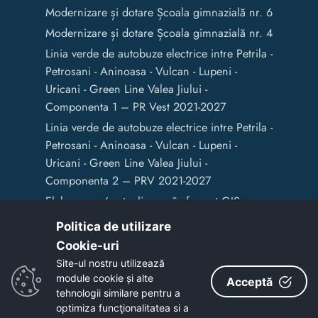
Modernizare și dotare Școala gimnazială nr. 6
Modernizare și dotare Școala gimnazială nr. 4
Linia verde de autobuze electrice intre Petrila -
Petrosani - Aninoasa - Vulcan - Lupeni -
Uricani - Green Line Valea Jiului -
Componenta 1 – PR Vest 2021-2027
Linia verde de autobuze electrice intre Petrila -
Petrosani - Aninoasa - Vulcan - Lupeni -
Uricani - Green Line Valea Jiului -
Componenta 2 – PRV 2021-2027
Elaborarea / actualizarea în format GIS a
documentelor de amenajare a teritoriului și
Politica de utilizare
de planificare urbană a Municipiului Vulcan
Cookie-uri‎
Site-ul nostru utilizează
module cookie și alte
Acceptă
Copyright © 2020 - Primaria Municipiului Vulcan
tehnologii similare pentru a
optimiza funcţionalitatea si a