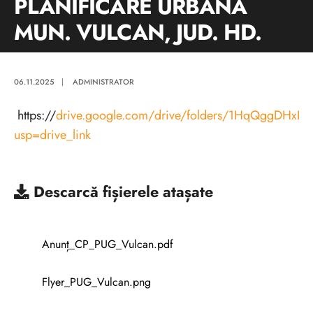
PLANIFICARE URBANA
MUN. VULCAN, JUD. HD.
06.11.2025
|
ADMINISTRATOR
https://
drive.google.com/drive/folders/1HqQggDHxHc9
usp=drive_link
Descarcă
fișierele atașate
Anunț_CP_PUG_Vulcan.pdf
Flyer_PUG_Vulcan.png