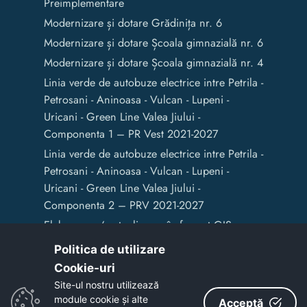
Preimplementare
Modernizare și dotare Grădinița nr. 6
Modernizare și dotare Școala gimnazială nr. 6
Modernizare și dotare Școala gimnazială nr. 4
Linia verde de autobuze electrice intre Petrila -
Petrosani - Aninoasa - Vulcan - Lupeni -
Uricani - Green Line Valea Jiului -
Componenta 1 – PR Vest 2021-2027
Linia verde de autobuze electrice intre Petrila -
Petrosani - Aninoasa - Vulcan - Lupeni -
Uricani - Green Line Valea Jiului -
Componenta 2 – PRV 2021-2027
Elaborarea / actualizarea în format GIS a
documentelor de amenajare a teritoriului și
Politica de utilizare
de planificare urbană a Municipiului Vulcan
Cookie-uri‎
Site-ul nostru utilizează
module cookie și alte
Acceptă
Copyright © 2020 - Primaria Municipiului Vulcan