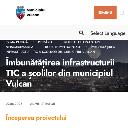
MENU
Select Language
PRIMA PAGINĂ
PRIMĂRIA
PROIECTE CU FINANTARE
NERAMBURSABILA
PROIECTE IMPLEMENTATE
ÎMBUNĂTĂȚIREA
INFRASTRUCTURII TIC A ȘCOLILOR DIN MUNICIPIUL VULCAN
Îmbunătățirea infrastructurii
TIC a școlilor din municipiul
Vulcan
07.08.2025
|
ADMINISTRATOR
Începerea proiectului