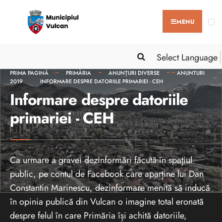
MENU
Select Language
PRIMA PAGINĂ
PRIMĂRIA
ANUNȚURI DIVERSE
ANUNTURI
2019
INFORMARE DESPRE DATORIILE PRIMARIEI - CEH
Informare despre datoriile
primariei - CEH
Ca urmare a gravei dezinformări făcută în spațiul
public, pe contul de Facebook care aparține lui Dan
Constantin Marinescu, dezinformare menită să inducă
în opinia publică din Vulcan o imagine total eronată
despre felul în care Primăria își achită datoriile,