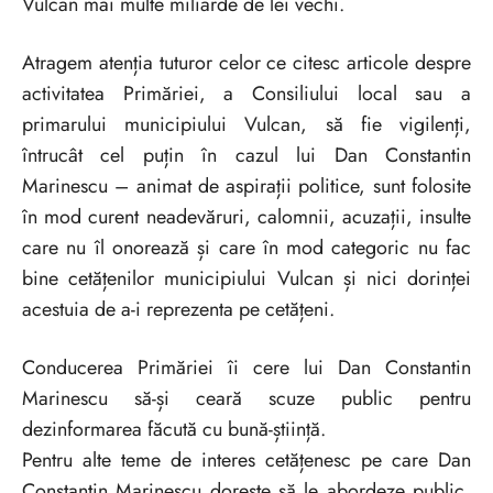
Vulcan mai multe miliarde de lei vechi.
Atragem atenția tuturor celor ce citesc articole despre
activitatea Primăriei, a Consiliului local sau a
primarului municipiului Vulcan, să fie vigilenți,
întrucât cel puțin în cazul lui Dan Constantin
Marinescu – animat de aspirații politice, sunt folosite
în mod curent neadevăruri, calomnii, acuzații, insulte
care nu îl onorează și care în mod categoric nu fac
bine cetățenilor municipiului Vulcan și nici dorinței
acestuia de a-i reprezenta pe cetățeni.
Conducerea Primăriei îi cere lui Dan Constantin
Marinescu să-și ceară scuze public pentru
dezinformarea făcută cu bună-știință.
Pentru alte teme de interes cetățenesc pe care Dan
Constantin Marinescu dorește să le abordeze public,