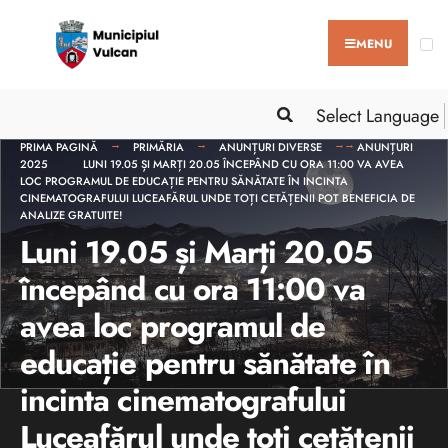
MENU
Select Language
PRIMA PAGINĂ
PRIMĂRIA
ANUNȚURI DIVERSE
ANUNȚURI
2025
LUNI 19.05 ȘI MARȚI 20.05 ÎNCEPÂND CU ORA 11:00 VA AVEA
LOC PROGRAMUL DE EDUCAȚIE PENTRU SĂNĂTATE ÎN INCINTA
CINEMATOGRAFULUI LUCEAFĂRUL UNDE TOȚI CETĂȚENII POT BENEFICIA DE
ANALIZE GRATUITE!
Luni 19.05 și Marți 20.05
începând cu ora 11:00 va
avea loc programul de
educație pentru sănătate în
incinta cinematografului
Luceafărul unde toți cetățenii