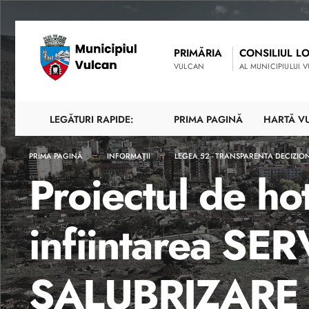
PRIMĂRIA
CONSILIUL L
VULCAN
AL MUNICIPIULUI 
LEGĂTURI RAPIDE:
PRIMA PAGINĂ
HARTĂ V
PRIMA PAGINĂ
INFORMAȚII
LEGEA 52 - TRANSPARENTA DECIZIO
Proiectul de h
infiintarea SE
SALUBRIZARE