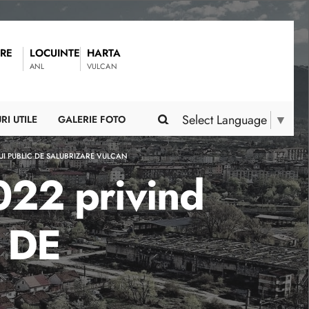
RE
LOCUINTE
HARTA
ANL
VULCAN
Select Language
▼
RI UTILE
GALERIE FOTO
UI PUBLIC DE SALUBRIZARE VULCAN
022 privind
C DE