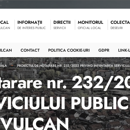
OCAL
INFORMAȚII
DIRECTII
MONITORUL
COLECTA
VULCAN
DE INTERES PUBLIC
SERVICII
OFICIAL LOCAL
DESEURI
ULCAN
CONTACT
POLITICA COOKIE-URI
GDPR
LINK-U
NALA
PROIECTUL DE HOTARARE NR. 232/2022 PRIVIND INFIINTAREA SERVICIUL
otarare nr. 232/2
RVICIULUI PUBLI
 VULCAN