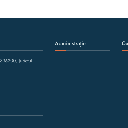
Administrație
Co
336200, Judetul