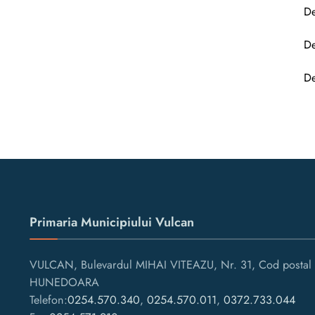
De
De
De
Primaria Municipiului Vulcan
VULCAN, Bulevardul MIHAI VITEAZU, Nr. 31, Cod postal 
HUNEDOARA
Telefon:
0254.570.340
,
0254.570.011
,
0372.733.044