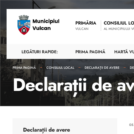
PRIMĂRIA
CONSILIUL L
VULCAN
AL MUNICIPIULUI 
LEGĂTURI RAPIDE:
PRIMA PAGINĂ
HARTĂ V
PRIMA PAGINĂ
CONSILIUL LOCAL
DECLARAȚII DE AVERE
DE
Declarații de 
05
Declarații de avere