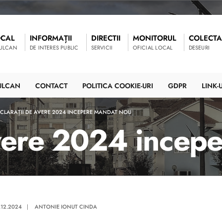
OCAL
INFORMAȚII
DIRECTII
MONITORUL
COLECTA
VULCAN
DE INTERES PUBLIC
SERVICII
OFICIAL LOCAL
DESEURI
ULCAN
CONTACT
POLITICA COOKIE-URI
GDPR
LINK-U
CLARAȚII DE AVERE 2024 INCEPERE MANDAT NOU
avere 2024 incep
.12.2024
|
ANTONIE IONUT CINDA