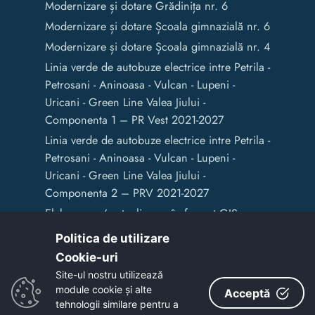
Modernizare și dotare Grădinița nr. 6
Modernizare și dotare Școala gimnazială nr. 6
Modernizare și dotare Școala gimnazială nr. 4
Linia verde de autobuze electrice intre Petrila -
Petrosani - Aninoasa - Vulcan - Lupeni -
Uricani - Green Line Valea Jiului -
Componenta 1 – PR Vest 2021-2027
Linia verde de autobuze electrice intre Petrila -
Petrosani - Aninoasa - Vulcan - Lupeni -
Uricani - Green Line Valea Jiului -
Componenta 2 – PRV 2021-2027
Elaborarea / actualizarea în format GIS a
documentelor de amenajare a teritoriului și
Politica de utilizare
de planificare urbană a Municipiului Vulcan
Cookie-uri‎
Site-ul nostru utilizează
module cookie și alte
Acceptă
Copyright © 2020 - Primaria Municipiului Vulcan
tehnologii similare pentru a