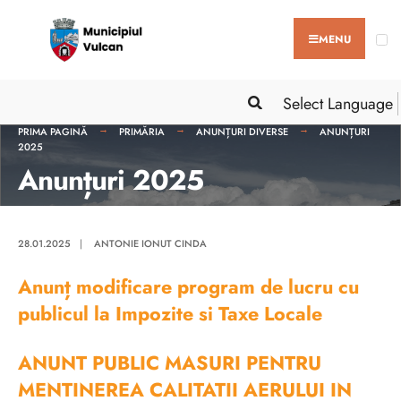
MENU
Select Language
PRIMA PAGINĂ
PRIMĂRIA
ANUNȚURI DIVERSE
ANUNȚURI
2025
Anunțuri 2025
28.01.2025
|
ANTONIE IONUT CINDA
Anunț modificare program de lucru cu
publicul la Impozite si Taxe Locale
ANUNT PUBLIC MASURI PENTRU
MENTINEREA CALITATII AERULUI IN