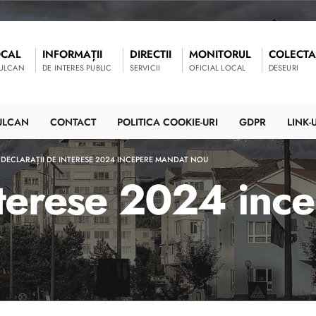
OCAL
INFORMAȚII
DIRECTII
MONITORUL
COLECTA
VULCAN
DE INTERES PUBLIC
SERVICII
OFICIAL LOCAL
DESEURI
ULCAN
CONTACT
POLITICA COOKIE-URI
GDPR
LINK-U
DECLARAȚII DE INTERESE 2024 INCEPERE MANDAT NOU
interese 2024 inc