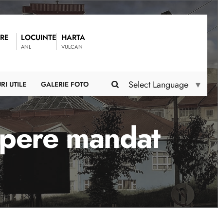
RE
LOCUINTE
HARTA
ANL
VULCAN
Select Language
▼
RI UTILE
GALERIE FOTO
epere mandat