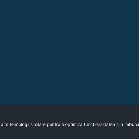
 alte tehnologii similare pentru a optimiza funcţionalitatea si a îmbun
Copyright © 2020 - Primaria Municipiului Vulcan