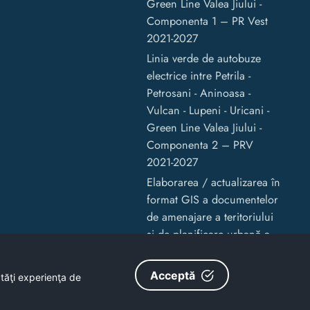
Green Line Valea Jiului -
Componenta 1 – PR Vest
2021-2027
Linia verde de autobuze
electrice intre Petrila -
Petrosani - Aninoasa -
Vulcan - Lupeni - Uricani -
Green Line Valea Jiului -
Componenta 2 – PRV
2021-2027
Elaborarea / actualizarea în
format GIS a documentelor
de amenajare a teritoriului
și de planificare urbană a
Municipiului Vulcan
Acceptă
ătăţi experienţa de