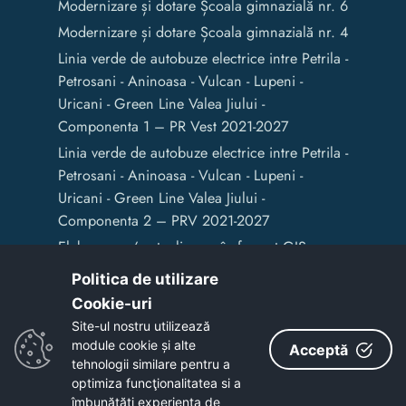
Modernizare și dotare Școala gimnazială nr. 6
Modernizare și dotare Școala gimnazială nr. 4
Linia verde de autobuze electrice intre Petrila -
Petrosani - Aninoasa - Vulcan - Lupeni -
Uricani - Green Line Valea Jiului -
Componenta 1 – PR Vest 2021-2027
Linia verde de autobuze electrice intre Petrila -
Petrosani - Aninoasa - Vulcan - Lupeni -
Uricani - Green Line Valea Jiului -
Componenta 2 – PRV 2021-2027
Elaborarea / actualizarea în format GIS a
documentelor de amenajare a teritoriului și
Politica de utilizare
de planificare urbană a Municipiului Vulcan
Cookie-uri‎
Site-ul nostru utilizează
module cookie și alte
Acceptă
Copyright © 2020 - Primaria Municipiului Vulcan
tehnologii similare pentru a
optimiza funcţionalitatea si a
îmbunătăţi experienţa de