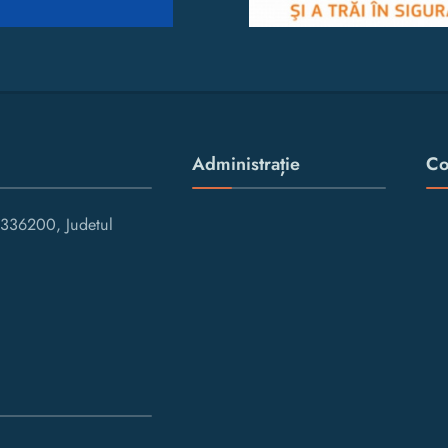
Administrație
Co
336200, Judetul