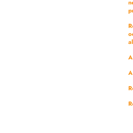
n
p
R
o
a
A
A
R
R