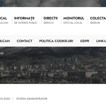
OCAL
INFORMAȚII
DIRECTII
MONITORUL
COLECTA
VULCAN
DE INTERES PUBLIC
SERVICII
OFICIAL LOCAL
DESEURI
ULCAN
CONTACT
POLITICA COOKIE-URI
GDPR
LINK-U
019
.10.2020
|
SYSTEM ADMINISTRATOR