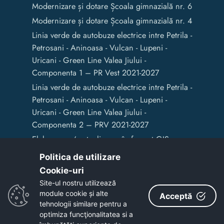
Modernizare și dotare Școala gimnazială nr. 6
Modernizare și dotare Școala gimnazială nr. 4
Linia verde de autobuze electrice intre Petrila -
Petrosani - Aninoasa - Vulcan - Lupeni -
Uricani - Green Line Valea Jiului -
Componenta 1 – PR Vest 2021-2027
Linia verde de autobuze electrice intre Petrila -
Petrosani - Aninoasa - Vulcan - Lupeni -
Uricani - Green Line Valea Jiului -
Componenta 2 – PRV 2021-2027
Elaborarea / actualizarea în format GIS a
documentelor de amenajare a teritoriului și
Politica de utilizare
de planificare urbană a Municipiului Vulcan
Cookie-uri‎
Site-ul nostru utilizează
module cookie și alte
Acceptă
Copyright © 2020 - Primaria Municipiului Vulcan
tehnologii similare pentru a
optimiza funcţionalitatea si a