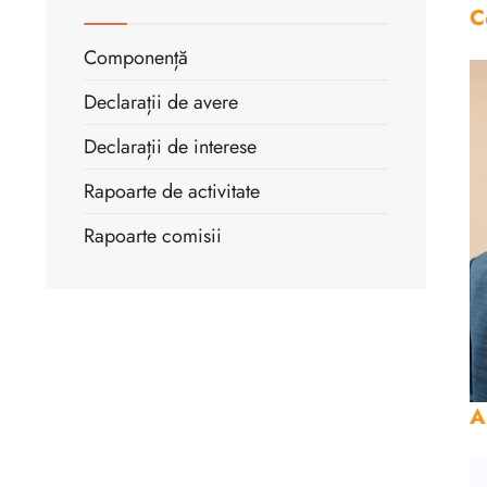
C
Componență
Declarații de avere
Declarații de interese
Rapoarte de activitate
Rapoarte comisii
A