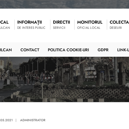
OCAL
INFORMAȚII
DIRECTII
MONITORUL
COLECTA
VULCAN
DE INTERES PUBLIC
SERVICII
OFICIAL LOCAL
DESEURI
ULCAN
CONTACT
POLITICA COOKIE-URI
GDPR
LINK-U
.05.2021
|
ADMINISTRATOR