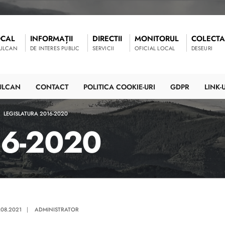
OCAL
INFORMAȚII
DIRECTII
MONITORUL
COLECTA
VULCAN
DE INTERES PUBLIC
SERVICII
OFICIAL LOCAL
DESEURI
ULCAN
CONTACT
POLITICA COOKIE-URI
GDPR
LINK-U
LEGISLATURA 2016-2020
16-2020
.08.2021
|
ADMINISTRATOR