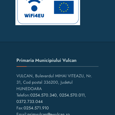
Primaria Municipiului Vulcan
VULCAN, Bulevardul MIHAI VITEAZU, Nr.
31, Cod postal 336200, Judetul
HUNEDOARA
Telefon:
0254.570.340
,
0254.570.011
,
0372.733.044
Fax:
0254.571.910
Email:
primvulcan@e-vulcan.ro