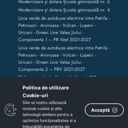
Modernizare și dotare Școala gimnazială nr. 6
Modernizare și dotare Școala gimnazială nr. 4
Linia verde de autobuze electrice intre Petrila -
Petrosani - Aninoasa - Vulcan - Lupeni -
Uricani - Green Line Valea Jiului -
Componenta 1 – PR Vest 2021-2027
Linia verde de autobuze electrice intre Petrila -
Petrosani - Aninoasa - Vulcan - Lupeni -
Uricani - Green Line Valea Jiului -
Componenta 2 – PRV 2021-2027
Elaborarea / actualizarea în format GIS a
documentelor de amenajare a teritoriului și
Politica de utilizare
de planificare urbană a Municipiului Vulcan
Cookie-uri‎
Site-ul nostru utilizează
module cookie și alte
Acceptă
Copyright © 2020 - Primaria Municipiului Vulcan
tehnologii similare pentru a
optimiza funcţionalitatea si a
îmbunătăţi experienţa de