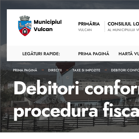
PRIMĂRIA
CONSILIUL L
VULCAN
AL MUNICIPIULUI 
LEGĂTURI RAPIDE:
PRIMA PAGINĂ
HARTĂ V
PRIMA PAGINĂ
DIRECTII
TAXE SI IMPOZITE
DEBITORI CONFO
Debitori confo
procedura fisca