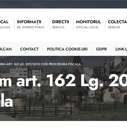
OCAL
INFORMAȚII
DIRECTII
MONITORUL
COLECTA
VULCAN
DE INTERES PUBLIC
SERVICII
OFICIAL LOCAL
DESEURI
ULCAN
CONTACT
POLITICA COOKIE-URI
GDPR
LINK-U
RM ART. 162 LG. 207/2015 COD PROCEDURA FISCALA
rm art. 162 Lg. 
la