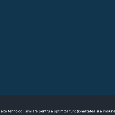
Copyright © 2020 - Primaria Municipiului Vulcan
 alte tehnologii similare pentru a optimiza funcţionalitatea si a îmbun