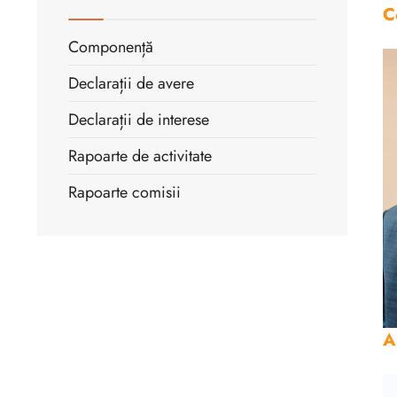
C
Componență
Declarații de avere
Declarații de interese
Rapoarte de activitate
Rapoarte comisii
A