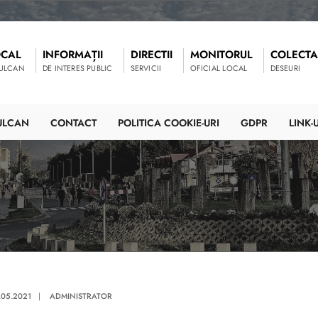
OCAL
INFORMAȚII
DIRECTII
MONITORUL
COLECTA
VULCAN
DE INTERES PUBLIC
SERVICII
OFICIAL LOCAL
DESEURI
ULCAN
CONTACT
POLITICA COOKIE-URI
GDPR
LINK-U
.05.2021
|
ADMINISTRATOR