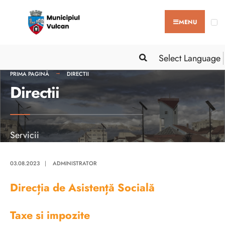
MENU
Select Language
PRIMA PAGINĂ
DIRECTII
Directii
Servicii
03.08.2023
|
ADMINISTRATOR
Direcția de Asistență Socială
Taxe si impozite