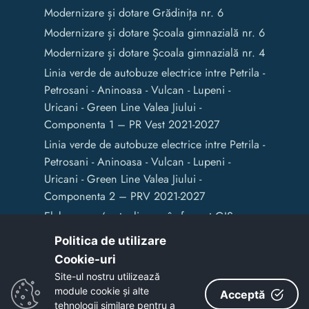
Modernizare și dotare Grădinița nr. 6
Modernizare și dotare Școala gimnazială nr. 6
Modernizare și dotare Școala gimnazială nr. 4
Linia verde de autobuze electrice intre Petrila -
Petrosani - Aninoasa - Vulcan - Lupeni -
Uricani - Green Line Valea Jiului -
Componenta 1 – PR Vest 2021-2027
Linia verde de autobuze electrice intre Petrila -
Petrosani - Aninoasa - Vulcan - Lupeni -
Uricani - Green Line Valea Jiului -
Componenta 2 – PRV 2021-2027
Elaborarea / actualizarea în format GIS a
documentelor de amenajare a teritoriului și
Politica de utilizare
de planificare urbană a Municipiului Vulcan
Cookie-uri‎
Site-ul nostru utilizează
module cookie și alte
Acceptă
Copyright © 2020 - Primaria Municipiului Vulcan
tehnologii similare pentru a