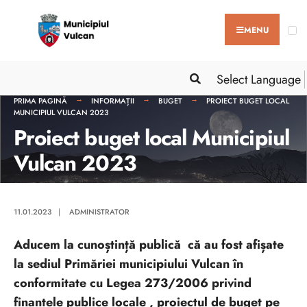
MENU
Select Language
PRIMA PAGINĂ
INFORMAȚII
BUGET
PROIECT BUGET LOCAL
MUNICIPIUL VULCAN 2023
Proiect buget local Municipiul
Vulcan 2023
11.01.2023
|
ADMINISTRATOR
Aducem la cunoștință publică că au fost afișate
la sediul Primăriei municipiului Vulcan în
conformitate cu Legea 273/2006 privind
finanțele publice locale , proiectul de buget pe