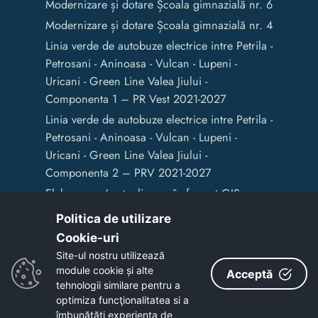
Modernizare și dotare Școala gimnazială nr. 6
Modernizare și dotare Școala gimnazială nr. 4
Linia verde de autobuze electrice intre Petrila -
Petrosani - Aninoasa - Vulcan - Lupeni -
Uricani - Green Line Valea Jiului -
Componenta 1 – PR Vest 2021-2027
Linia verde de autobuze electrice intre Petrila -
Petrosani - Aninoasa - Vulcan - Lupeni -
Uricani - Green Line Valea Jiului -
Componenta 2 – PRV 2021-2027
Elaborarea / actualizarea în format GIS a
documentelor de amenajare a teritoriului și
Politica de utilizare
de planificare urbană a Municipiului Vulcan
Cookie-uri‎
Site-ul nostru utilizează
module cookie și alte
Acceptă
Copyright © 2020 - Primaria Municipiului Vulcan
tehnologii similare pentru a
optimiza funcţionalitatea si a
îmbunătăţi experienţa de