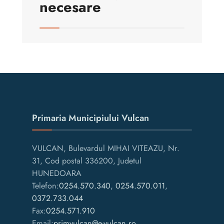
necesare
Primaria Municipiului Vulcan
VULCAN, Bulevardul MIHAI VITEAZU, Nr.
31, Cod postal 336200, Judetul
HUNEDOARA
Telefon:
0254.570.340
,
0254.570.011
,
0372.733.044
Fax:
0254.571.910
Email:
primvulcan@e-vulcan.ro