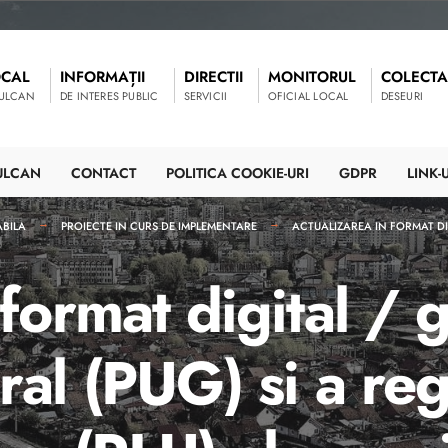
OCAL
INFORMAȚII
DIRECTII
MONITORUL
COLECTA
VULCAN
DE INTERES PUBLIC
SERVICII
OFICIAL LOCAL
DESEURI
ULCAN
CONTACT
POLITICA COOKIE-URI
GDPR
LINK-U
ABILA
PROIECTE IN CURS DE IMPLEMENTARE
ACTUALIZAREA IN FORMAT DI
format digital / g
ral (PUG) si a re