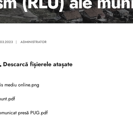
sm (RLU) ale muni
.03.2023
|
ADMINISTRATOR
Descarcă
fișierele atașate
is mediu online.png
unt.pdf
municat presă PUG.pdf