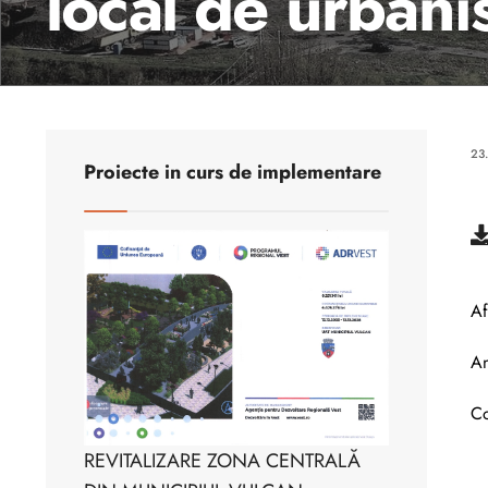
local de urbani
23
Proiecte in curs de implementare
Af
An
Co
REVITALIZARE ZONA CENTRALĂ