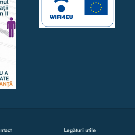
ntact
Legături utile