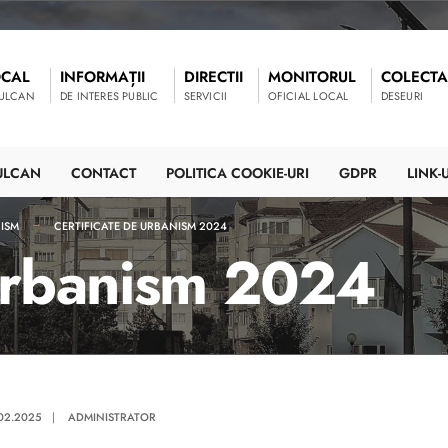
OCAL
INFORMAȚII
DIRECTII
MONITORUL
COLECTA
VULCAN
DE INTERES PUBLIC
SERVICII
OFICIAL LOCAL
DESEURI
ULCAN
CONTACT
POLITICA COOKIE-URI
GDPR
LINK-U
NISM
CERTIFICATE DE URBANISM 2024
 urbanism 2024
.02.2025
|
ADMINISTRATOR