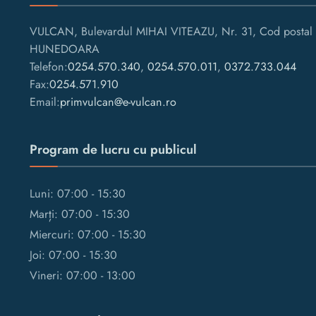
VULCAN, Bulevardul MIHAI VITEAZU, Nr. 31, Cod postal 
HUNEDOARA
Telefon:
0254.570.340
,
0254.570.011
,
0372.733.044
Fax:
0254.571.910
Email:
primvulcan@e-vulcan.ro
Program de lucru cu publicul
Luni: 07:00 - 15:30
Marți: 07:00 - 15:30
Miercuri: 07:00 - 15:30
Joi: 07:00 - 15:30
Vineri: 07:00 - 13:00