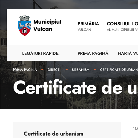
PRIMĂRIA
CONSILIUL L
VULCAN
AL MUNICIPIULUI 
LEGĂTURI RAPIDE:
PRIMA PAGINĂ
HARTĂ V
PRIMA PAGINĂ
DIRECTII
URBANISM
CERTIFICATE DE URBA
Certificate de
11
Certificate de urbanism