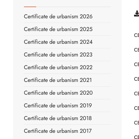
Certificate de urbanism 2026
Certificate de urbanism 2025
C
Certificate de urbanism 2024
C
Certificate de urbanism 2023
C
Certificate de urbanism 2022
C
Certificate de urbanism 2021
Certificate de urbanism 2020
C
Certificate de urbanism 2019
C
Certificate de urbanism 2018
C
Certificate de urbanism 2017
C