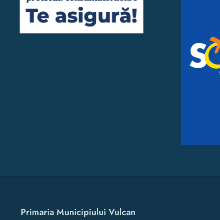
Primaria Municipiului Vulcan