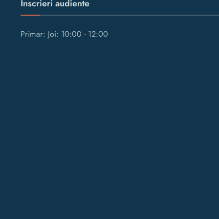
Inscrieri audiente
Primar: Joi: 10:00 - 12:00