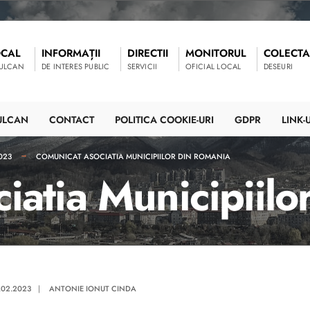
OCAL
INFORMAȚII
DIRECTII
MONITORUL
COLECTA
VULCAN
DE INTERES PUBLIC
SERVICII
OFICIAL LOCAL
DESEURI
ULCAN
CONTACT
POLITICA COOKIE-URI
GDPR
LINK-U
023
COMUNICAT ASOCIATIA MUNICIPIILOR DIN ROMANIA
iatia Municipiilo
.02.2023
|
ANTONIE IONUT CINDA