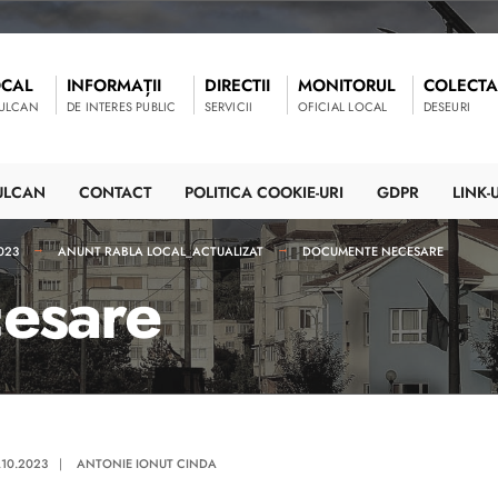
OCAL
INFORMAȚII
DIRECTII
MONITORUL
COLECTA
VULCAN
DE INTERES PUBLIC
SERVICII
OFICIAL LOCAL
DESEURI
ULCAN
CONTACT
POLITICA COOKIE-URI
GDPR
LINK-U
023
ANUNT RABLA LOCAL_ACTUALIZAT
DOCUMENTE NECESARE
esare
.10.2023
|
ANTONIE IONUT CINDA