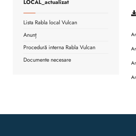
LOCAL_actualizat
Lista Rabla local Vulcan
Anunț
A
Procedură interna Rabla Vulcan
An
Documente necesare
A
A