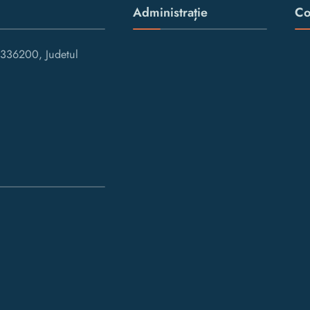
Administrație
Co
336200, Judetul