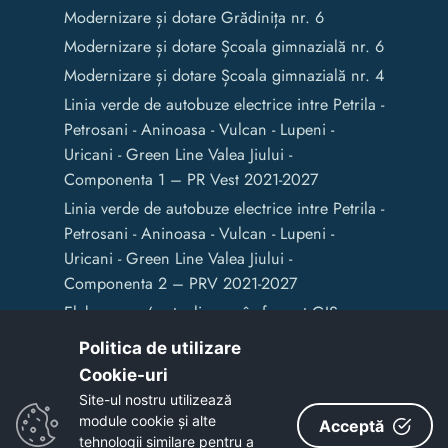
Modernizare și dotare Grădinița nr. 6
Modernizare și dotare Școala gimnazială nr. 6
Modernizare și dotare Școala gimnazială nr. 4
Linia verde de autobuze electrice intre Petrila -
Petrosani - Aninoasa - Vulcan - Lupeni -
Uricani - Green Line Valea Jiului -
Componenta 1 – PR Vest 2021-2027
Linia verde de autobuze electrice intre Petrila -
Petrosani - Aninoasa - Vulcan - Lupeni -
Uricani - Green Line Valea Jiului -
Componenta 2 – PRV 2021-2027
Elaborarea / actualizarea în format GIS a
documentelor de amenajare a teritoriului și
Politica de utilizare
de planificare urbană a Municipiului Vulcan
Cookie-uri‎
Site-ul nostru utilizează
module cookie și alte
Acceptă
Copyright © 2020 - Primaria Municipiului Vulcan
tehnologii similare pentru a