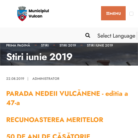
MENU
Select Language
PRIMA PAGINĂ
STIRI
STIRI 2019
STIRI IUNIE 2019
Stiri iunie 2019
22.08.2019
|
ADMINISTRATOR
PARADA NEDEII VULCĂNENE - editia a
47-a
RECUNOASTEREA MERITELOR
50 DE ANI DE CĂSĂTORIE