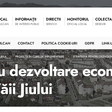
OCAL
INFORMAȚII
DIRECTII
MONITORUL
COLECTA
VULCAN
DE INTERES PUBLIC
SERVICII
OFICIAL LOCAL
DESEURI
ULCAN
CONTACT
POLITICA COOKIE-URI
GDPR
LINK-U
ABILA
PROIECTE IN CURS DE IMPLEMENTARE
STRATEGIA PENTRU DEZVOLTAR
u dezvoltare econ
ii Jiului