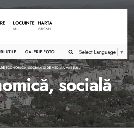
RE
LOCUINTE
HARTA
ANL
VULCAN
Select Language
▼
RI UTILE
GALERIE FOTO
E ECONOMICĂ, SOCIALĂ ȘI DE MEDIU A VĂII JIULUI
omică, socială