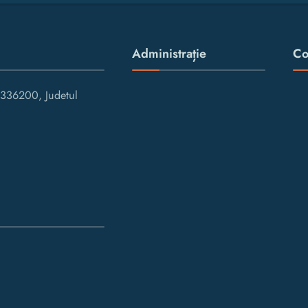
Administrație
Co
336200, Judetul