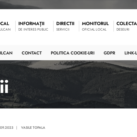
OCAL
INFORMAȚII
DIRECTII
MONITORUL
COLECTA
VULCAN
DE INTERES PUBLIC
SERVICII
OFICIAL LOCAL
DESEURI
ULCAN
CONTACT
POLITICA COOKIE-URI
GDPR
LINK-U
ii
.09.2023
|
VASILE TOPALA