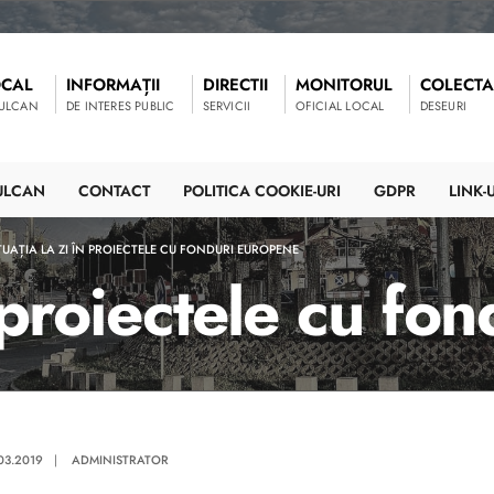
OCAL
INFORMAȚII
DIRECTII
MONITORUL
COLECTA
VULCAN
DE INTERES PUBLIC
SERVICII
OFICIAL LOCAL
DESEURI
ULCAN
CONTACT
POLITICA COOKIE-URI
GDPR
LINK-U
TUAȚIA LA ZI ÎN PROIECTELE CU FONDURI EUROPENE
n proiectele cu f
.03.2019
|
ADMINISTRATOR