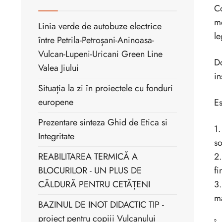
Co
me
Linia verde de autobuze electrice
le
între Petrila-Petroșani-Aninoasa-
Vulcan-Lupeni-Uricani Green Line
Do
Valea Jiului
in
Situația la zi în proiectele cu fonduri
europene
Es
Prezentare sinteza Ghid de Etica si
1.
Integritate
so
REABILITAREA TERMICĂ A
2.
BLOCURILOR - UN PLUS DE
fi
CĂLDURĂ PENTRU CETĂȚENI
3.
ma
BAZINUL DE INOT DIDACTIC TIP -
proiect pentru copiii Vulcanului