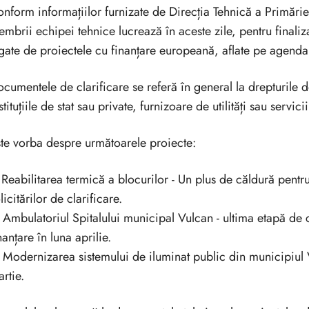
nform informațiilor furnizate de Direcția Tehnică a Primăriei
mbrii echipei tehnice lucrează în aceste zile, pentru finalizar
gate de proiectele cu finanțare europeană, aflate pe agenda
cumentele de clarificare se referă în general la drepturile de
stituțiile de stat sau private, furnizoare de utilități sau servicii
te vorba despre următoarele proiecte:
 Reabilitarea termică a blocurilor - Un plus de căldură pentr
licitărilor de clarificare.
 Ambulatoriul Spitalului municipal Vulcan - ultima etapă de 
nanțare în luna aprilie.
 Modernizarea sistemului de iluminat public din municipiul Vu
rtie.