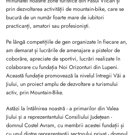
minunatei noastre zone turistice din Pasul Vîlcan și
prin dezvoltarea activității de mountain-bike, care se
bucură de un număr foarte mare de iubitori
practicanți, amatori sau profesioniști.
Pe lângă competițiile de gen organizate în fiecare an,
am demarat și lucrările de amenajare a pistelor de
coborâre, apreciate de sportivi, lucrări realizate în
colaborare cu fundația Noi Orizonturi din Lupeni.
Această fundație promovează la nivelul întregii Văi a
Jiului, un proiect amplu de dezvoltare a turismului
activ, prin Mountain-Bike.
Astăzi la întâlnirea noastră - a primarilor din Valea
Jiului și a reprezentantului Consiliului Județean -
domnul Costel Avram, cu membrii acestei fundații și
cu unul dintre reprezentanții sectorului privat - domnul