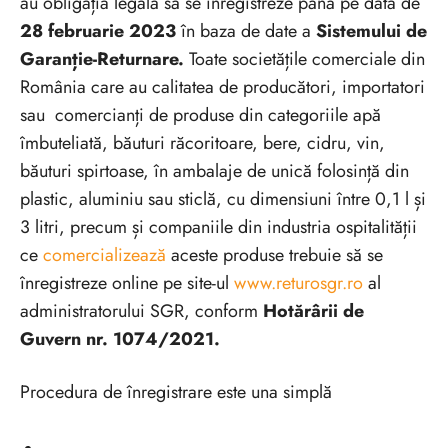
au obligația legală să se înregistreze până pe data de
28 februarie 2023
în baza de date a
Sistemului de
Garanție-Returnare.
Toate societățile comerciale din
România care au calitatea de producători, importatori
sau comercianți de produse din categoriile apă
îmbuteliată, băuturi răcoritoare, bere, cidru, vin,
băuturi spirtoase, în ambalaje de unică folosință din
plastic, aluminiu sau sticlă, cu dimensiuni între 0,1 l și
3 litri, precum și companiile din industria ospitalității
ce
comercializează
aceste produse trebuie să se
înregistreze online pe site-ul
www.returosgr.ro
al
administratorului SGR, conform
Hotărârii de
Guvern nr. 1074/2021.
Procedura de înregistrare este una simplă