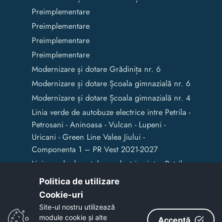
Preimplementare
Preimplementare
Preimplementare
Preimplementare
Modernizare și dotare Grădinița nr. 6
Modernizare și dotare Școala gimnazială nr. 6
Modernizare și dotare Școala gimnazială nr. 4
Linia verde de autobuze electrice intre Petrila -
Petrosani - Aninoasa - Vulcan - Lupeni -
Uricani - Green Line Valea Jiului -
Componenta 1 – PR Vest 2021-2027
Linia verde de autobuze electrice intre Petrila -
Petrosani - Aninoasa - Vulcan - Lupeni -
Politica de utilizare
Uricani - Green Line Valea Jiului -
Cookie-uri‎
Componenta 2 – PRV 2021-2027
Site-ul nostru utilizează
Elaborarea / actualizarea în format GIS a
module cookie și alte
Acceptă