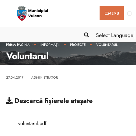
MENU
Select Language
PRIMA PAGINĂ
INFORMAȚII
PROIECTE
VOLUNTARUL
Voluntarul
27.04.2017
|
ADMINISTRATOR
Descarcă
fișierele atașate
voluntarul.pdf