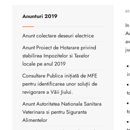
07
Anunturi 2019
In
Av
Anunt colectare deseuri electrice
av
Anunt Proiect de Hotarare privind
ju
stabilirea Impozitelor si Taxelor
locale pe anul 2019
i
Consultare Publica inițiată de MFE
pentru identificarea unor soluții de
revigorare a Văii Jiului.
t
Anunt Autoritatea Nationala Sanitara
t
Veterinara si pentru Siguranta
Alimentelor