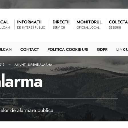
OCAL
INFORMAȚII
DIRECTII
MONITORUL
COLECTA
VULCAN
DE INTERES PUBLIC
SERVICII
OFICIAL LOCAL
DESEURI
ULCAN
CONTACT
POLITICA COOKIE-URI
GDPR
LINK-U
019
ANUNT - SIRENE ALARMA
alarma
enelor de alarmare publica