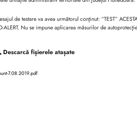
oate unităţile administrativ teritoriale din judeţul Hunedoara.
esajul de testare va avea următorul conţinut: “TEST” A
-ALERT. Nu se impune aplicarea măsurilor de autoprotecţi
Descarcă
fișierele atașate
unt-7.08.2019.pdf