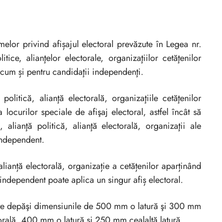
rmelor privind afișajul electoral prevăzute în Legea nr.
ice, alianţelor electorale, organizaţiilor cetăţenilor
recum și pentru candidaţii independenţi.
politică, alianţă electorală, organizaţiile cetăţenilor
locurilor speciale de afişaj electoral, astfel încât să
 alianţă politică, alianţă electorală, organizaţii ale
 independent.
alianță electorală, organizație a cetățenilor aparținând
 independent poate aplica un singur afiș electoral.
poate depăşi dimensiunile de 500 mm o latură şi 300 mm
torală, 400 mm o latură şi 250 mm cealaltă latură.