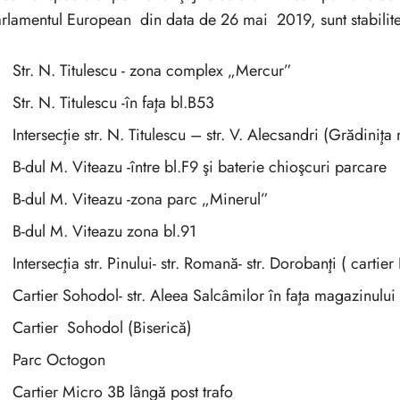
rlamentul European din data de 26 mai 2019, sunt stabili
Str. N. Titulescu - zona complex „Mercur”
Str. N. Titulescu -în faţa bl.B53
Intersecţie str. N. Titulescu – str. V. Alecsandri (Grădiniţa n
B-dul M. Viteazu -între bl.F9 şi baterie chioşcuri parcare
B-dul M. Viteazu -zona parc „Minerul”
B-dul M. Viteazu zona bl.91
Intersecţia str. Pinului- str. Romană- str. Dorobanţi ( cartier
Cartier Sohodol- str. Aleea Salcâmilor în faţa magazinului
Cartier Sohodol (Biserică)
Parc Octogon
Cartier Micro 3B lângă post trafo