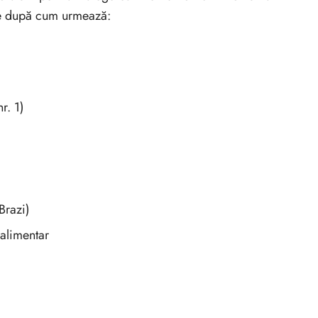
te după cum urmează:
r. 1)
 Brazi)
 alimentar