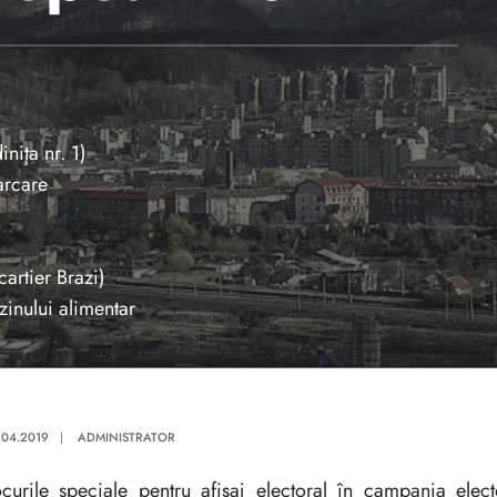
iniţa nr. 1)
arcare
cartier Brazi)
zinului alimentar
.04.2019
|
ADMINISTRATOR
ocurile speciale pentru afişaj electoral în campania el