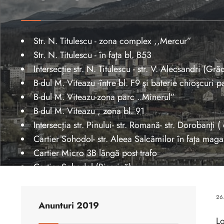
Str. N. Titulescu - zona complex ,,Mercur”
Str. N. Titulescu - în faţa bl. B53
Intersecţie str. N. Titulescu - str. V. Alecsandri (Grăd
B-dul M. Viteazu -între bl. F9 şi baterie chioşcuri p
B-dul M. Viteazu-zona parc ..Minerul”
B-dul M. Viteazu , zona bl. 91
Intersecţia str. Pinului- str. Romană- str. Dorobanţi ( 
Cartier Sohodol- str. Aleea Salcâmilor în faţa maga
Cartier Micro 3B lângă post trafo
Cartier Sohodol (Biserică)
Parc Octogon
Dealu Babii - Căminul Cultural
26
Anunturi 2019
L