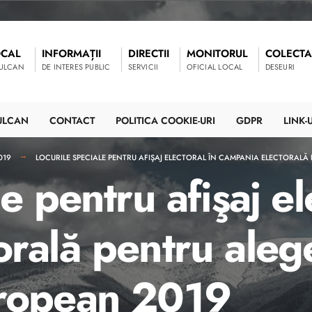
OCAL
INFORMAȚII
DIRECTII
MONITORUL
COLECTA
VULCAN
DE INTERES PUBLIC
SERVICII
OFICIAL LOCAL
DESEURI
ULCAN
CONTACT
POLITICA COOKIE-URI
GDPR
LINK-U
019
LOCURILE SPECIALE PENTRU AFIŞAJ ELECTORAL ÎN CAMPANIA ELECTORALĂ
e pentru afişaj el
rală pentru aleg
uropean 2019