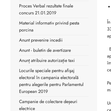
Proces Verbal rezultate finale
concurs 21.01.2019
În
Material informativ privind pesta
33
porcina
ap
Anunt prevenire incedii
Es
Anunt - buletin de avertizare
ap
Anunț atribuire autorizație taxi
îm
ce
Locurile speciale pentru afişaj
electoral în campania electorală
Pe
pentru alegerile pentru Parlamentul
mi
European 2019
Campanie de colectare deșeuri
Un
electrice
ce