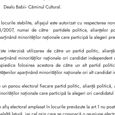
Dealu Babii- Căminul Cultural.
 locurile stabilite, afișajul este autorizat cu respectarea no
/2007, numai de către partidele politice, alianţelor polit
arţinând minorităţilor naţionale care participă la alegeri p
te interzisă utilizarea de către un partid politic, alianţă 
arţinând minorităţilor naţionale ori candidat independent a 
piedice folosirea acestora de către un alt partid politic,
tăţenilor aparţinând minorităţilor naţionale ori alt candidat
 un panou electoral fiecare partid politic, alianță politică, 
norităților naționale care participă la alegeri ori candidatul
 afiş electoral amplasat în locurile prevăzute la art.1 nu 
alaltă latură, iar cel prin care se convoacă o reuniune elec