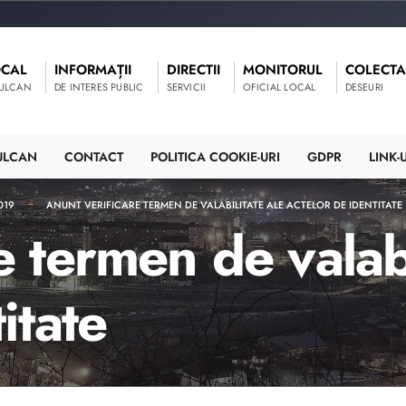
OCAL
INFORMAȚII
DIRECTII
MONITORUL
COLECTA
VULCAN
DE INTERES PUBLIC
SERVICII
OFICIAL LOCAL
DESEURI
ULCAN
CONTACT
POLITICA COOKIE-URI
GDPR
LINK-U
019
ANUNT VERIFICARE TERMEN DE VALABILITATE ALE ACTELOR DE IDENTITATE
e termen de valabi
itate