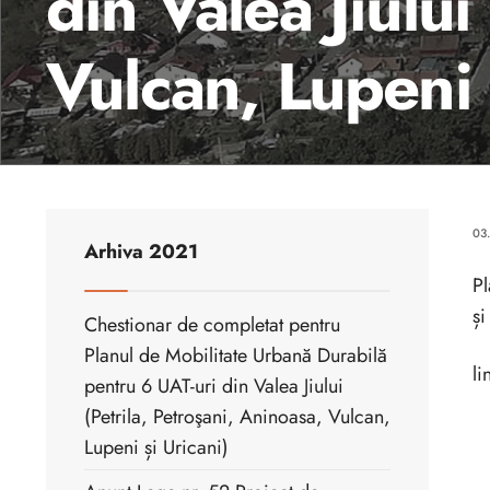
din Valea Jiului
Vulcan, Lupeni 
03
Arhiva 2021
Pl
și
Chestionar de completat pentru
Planul de Mobilitate Urbană Durabilă
li
pentru 6 UAT-uri din Valea Jiului
(Petrila, Petroşani, Aninoasa, Vulcan,
Lupeni și Uricani)