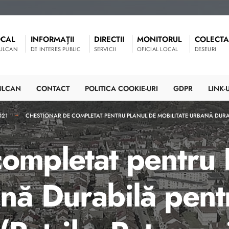
OCAL
INFORMAȚII
DIRECTII
MONITORUL
COLECTA
VULCAN
DE INTERES PUBLIC
SERVICII
OFICIAL LOCAL
DESEURI
ULCAN
CONTACT
POLITICA COOKIE-URI
GDPR
LINK-U
021
CHESTIONAR DE COMPLETAT PENTRU PLANUL DE MOBILITATE URBANĂ DURABIL
completat pentru 
ană Durabilă pent