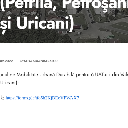
 (Petrila, Petroşa
și Uricani)
.02.2022
|
SYSTEM ADMINISTRATOR
anul de Mobilitate Urbană Durabilă pentru 6 UAT-uri din Vale
 Uricani):
nk:
https://forms.gle/tfo5h2KjBEoVPWAX7