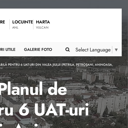
RE
LOCUINTE
HARTA
ANL
VULCAN
Select Language
▼
RI UTILE
GALERIE FOTO
Ă PENTRU 6 UAT-URI DIN VALEA JIULUI (PETRILA, PETROŞANI, ANINOASA,
Planul de
ru 6 UAT-uri