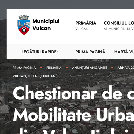
PRIMĂRIA
CONSILIUL L
VULCAN
AL MUNICIPIULUI 
LEGĂTURI RAPIDE:
PRIMA PAGINĂ
HARTĂ V
PRIMA PAGINĂ
PRIMĂRIA
ANUNȚURI ANGAJARE
ARHIVA 2
VULCAN, LUPENI ȘI URICANI)
Chestionar de 
Mobilitate Urb