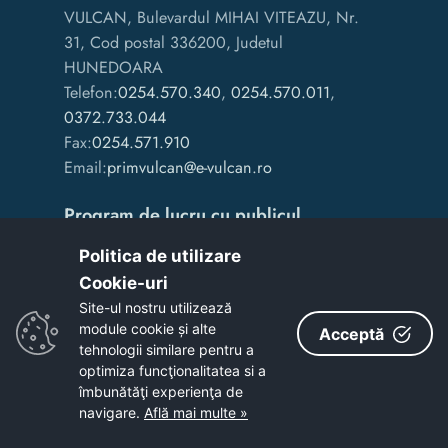
VULCAN, Bulevardul MIHAI VITEAZU, Nr.
31, Cod postal 336200, Judetul
HUNEDOARA
Telefon:
0254.570.340
,
0254.570.011
,
0372.733.044
Fax:
0254.571.910
Email:
primvulcan@e-vulcan.ro
Program de lucru cu publicul
Politica de utilizare
Luni: 07:00 - 15:30
Cookie-uri‎
Marți: 07:00 - 15:30
Site-ul nostru utilizează
module cookie și alte
Acceptă
Miercuri: 07:00 - 15:30
tehnologii similare pentru a
Joi: 07:00 - 15:30
optimiza funcţionalitatea si a
Vineri: 07:00 - 13:00
îmbunătăţi experienţa de
navigare.
Află mai multe »
Inscrieri audiente