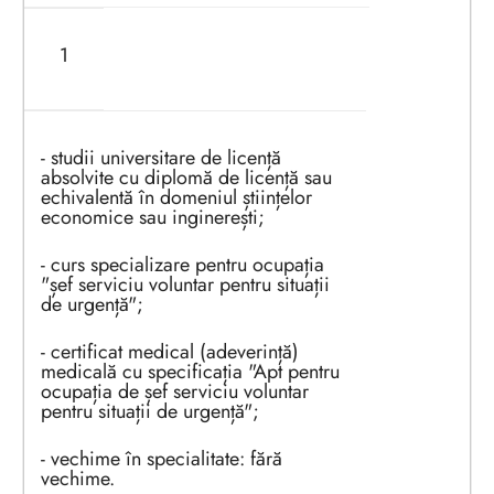
1
- studii universitare de licență
absolvite cu diplomă de licență sau
echivalentă în domeniul științelor
economice sau inginerești;
- curs specializare pentru ocupația
"șef serviciu voluntar pentru situații
de urgență";
- certificat medical (adeverință)
medicală cu specificația "Apt pentru
ocupația de șef serviciu voluntar
pentru situații de urgență";
- vechime în specialitate: fără
vechime.