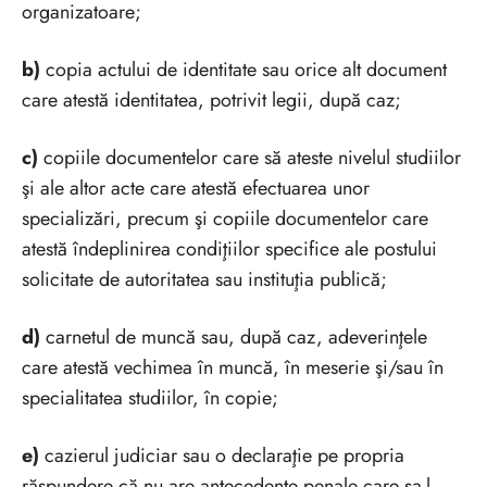
organizatoare;
b)
copia actului de identitate sau orice alt document
care atestă identitatea, potrivit legii, după caz;
c)
copiile documentelor care să ateste nivelul studiilor
şi ale altor acte care atestă efectuarea unor
specializări, precum şi copiile documentelor care
atestă îndeplinirea condiţiilor specifice ale postului
solicitate de autoritatea sau instituţia publică;
d)
carnetul de muncă sau, după caz, adeverinţele
care atestă vechimea în muncă, în meserie şi/sau în
specialitatea studiilor, în copie;
e)
cazierul judiciar sau o declaraţie pe propria
răspundere că nu are antecedente penale care sa-l