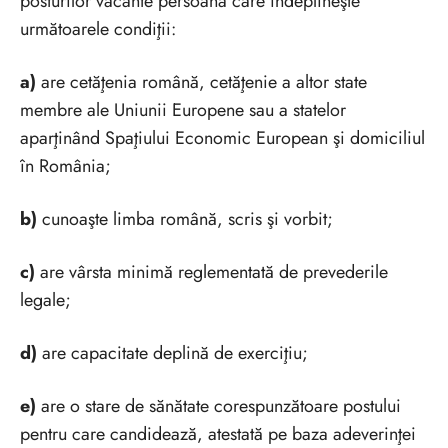
posturilor vacante persoana care îndeplineşte
următoarele condiţii:
a)
are cetăţenia română, cetăţenie a altor state
membre ale Uniunii Europene sau a statelor
aparţinând Spaţiului Economic European şi domiciliul
în România;
b)
cunoaşte limba română, scris şi vorbit;
c)
are vârsta minimă reglementată de prevederile
legale;
d)
are capacitate deplină de exerciţiu;
e)
are o stare de sănătate corespunzătoare postului
pentru care candidează, atestată pe baza adeverinţei