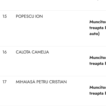
15
POPESCU ION
Muncitor
treapta 
auto)
16
CALOTA CAMELIA
Muncitor 
treapta 
17
MIHAIASĂ PETRU CRISTIAN
Muncitor
treapta 