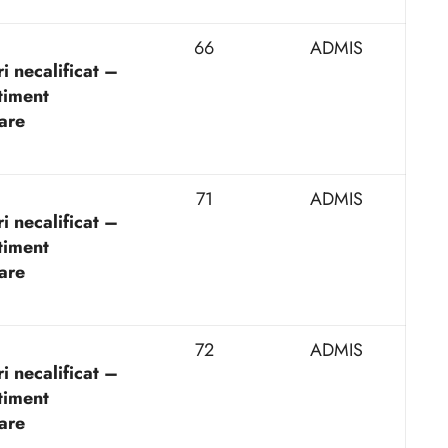
66
ADMIS
i necalificat –
iment
are
71
ADMIS
i necalificat –
iment
are
72
ADMIS
i necalificat –
iment
are