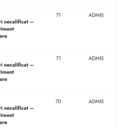
71
ADMIS
i necalificat –
iment
are
71
ADMIS
i necalificat –
iment
are
70
ADMIS
i necalificat –
iment
are