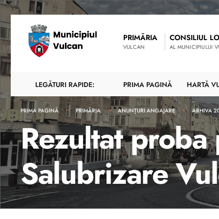
PRIMĂRIA
CONSILIUL L
VULCAN
AL MUNICIPIULUI 
LEGĂTURI RAPIDE:
PRIMA PAGINĂ
HARTĂ V
PRIMA PAGINĂ
PRIMĂRIA
ANUNȚURI ANGAJARE
ARHIVA 2
Rezultat proba p
Salubrizare Vu