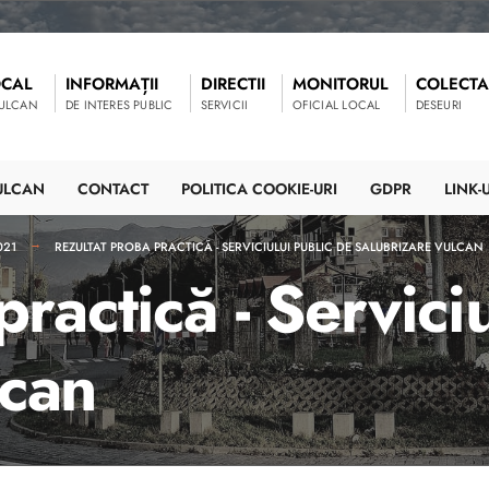
OCAL
INFORMAȚII
DIRECTII
MONITORUL
COLECTA
VULCAN
DE INTERES PUBLIC
SERVICII
OFICIAL LOCAL
DESEURI
ULCAN
CONTACT
POLITICA COOKIE-URI
GDPR
LINK-U
021
REZULTAT PROBA PRACTICĂ - SERVICIULUI PUBLIC DE SALUBRIZARE VULCAN
ractică - Servici
lcan