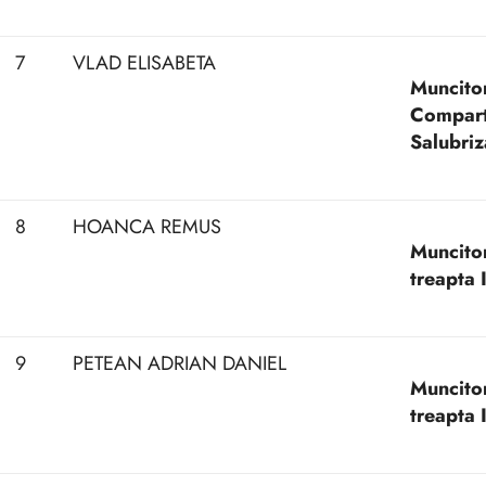
7
VLAD ELISABETA
Muncitor
Compart
Salubriz
8
HOANCA REMUS
Muncitor 
treapta I
9
PETEAN ADRIAN DANIEL
Muncitor 
treapta I