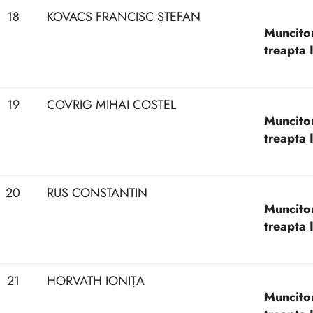
18
KOVACS FRANCISC ȘTEFAN
Muncitor 
treapta I
19
COVRIG MIHAI COSTEL
Muncitor 
treapta I
20
RUS CONSTANTIN
Muncitor 
treapta I
21
HORVATH IONIȚĂ
Muncitor 