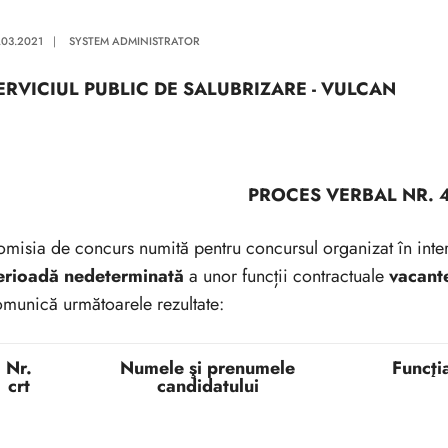
.03.2021
|
SYSTEM ADMINISTRATOR
ERVICIUL PUBLIC DE SALUBRIZARE - VULCAN
PROCES VERBAL NR. 
misia de concurs numită pentru concursul organizat în inte
erioadă nedeterminată
a unor funcții contractuale
vacant
munică următoarele rezultate:
Nr.
Numele şi prenumele
Funcţi
crt
candidatului