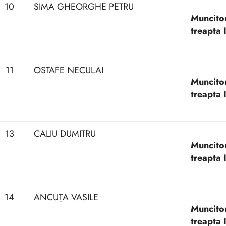
10
SIMA GHEORGHE PETRU
Muncitor 
treapta I
11
OSTAFE NECULAI
Muncitor 
treapta 
13
CALIU DUMITRU
Muncitor
treapta 
14
ANCUȚA VASILE
Muncitor 
treapta 