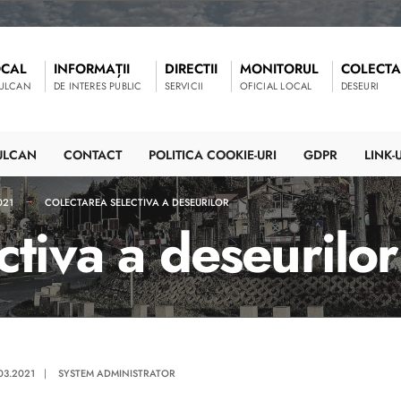
OCAL
INFORMAȚII
DIRECTII
MONITORUL
COLECTA
VULCAN
DE INTERES PUBLIC
SERVICII
OFICIAL LOCAL
DESEURI
ULCAN
CONTACT
POLITICA COOKIE-URI
GDPR
LINK-U
021
COLECTAREA SELECTIVA A DESEURILOR
ctiva a deseurilor
.03.2021
|
SYSTEM ADMINISTRATOR