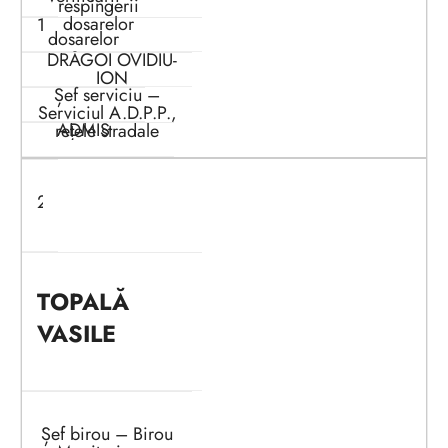
respingerii
dosarelor
1
dosarelor
DRĂGOI OVIDIU-
ION
Șef serviciu –
Serviciul A.D.P.P.,
ADMIS
rețele stradale
2
TOPALĂ
VASILE
Șef birou – Birou